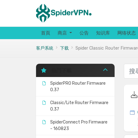
首頁
商店
公告
知识库
网络状态
客戶系統
下载
Spider Classic Router Firmwar
熱門下載
SpiderPRO Router Firmware
0.37
Classic/Lite Router Firmware
0.37
SpiderConnect Pro Firmware
- 160823