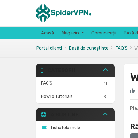
Acasă
Magazin
Comunicații
Bază d
Portal clienți
Bază de cunoștințe
FAQ'S
W
CATEGORII
W
FAQ'S
11
HowTo Tutorials
9
Ple
A SUSTINE
Ră
Tichetele mele