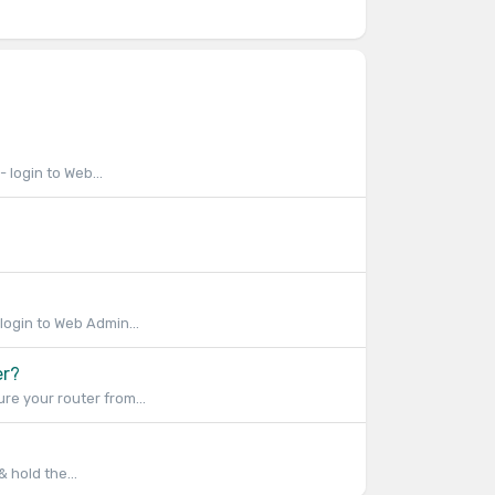
 login to Web...
 login to Web Admin...
er?
re your router from...
 hold the...