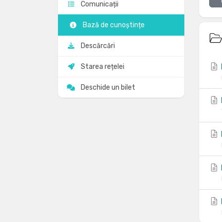
Comunicații
Bază de cunoștințe
Descărcări
Starea rețelei
Deschide un bilet