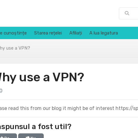
e cunoștințe
Starea rețelei
Afiliați
A lua legatura
hy use a VPN?
hy use a VPN?
0
ase read this from our blog it might be of interest https://
spunsul a fost util?