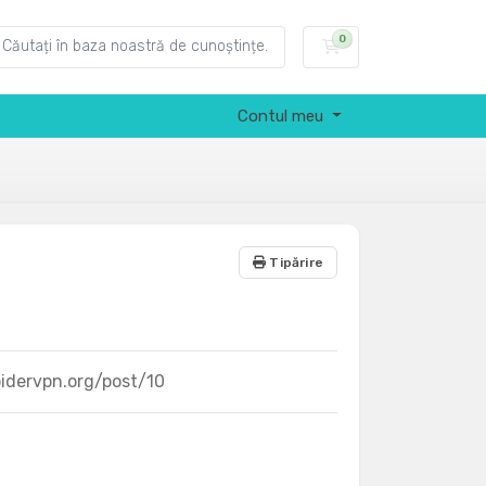
0
Coș de cumpărătu
Contul meu
Tipărire
spidervpn.org/post/10