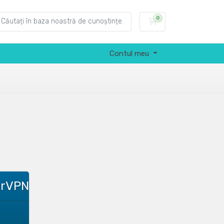
0
Coș de cumpărătu
Contul meu
erVPN