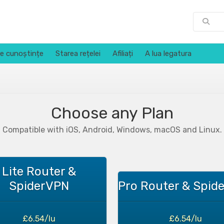
e cunoștințe
Starea rețelei
Afiliați
A lua legatura
Choose any Plan
Compatible with iOS, Android, Windows, macOS and Linux.
Lite Router &
SpiderVPN
Pro Router & Spid
£6.54/lu
£6.54/lu