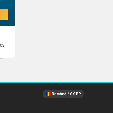
iOS
Română / £ GBP