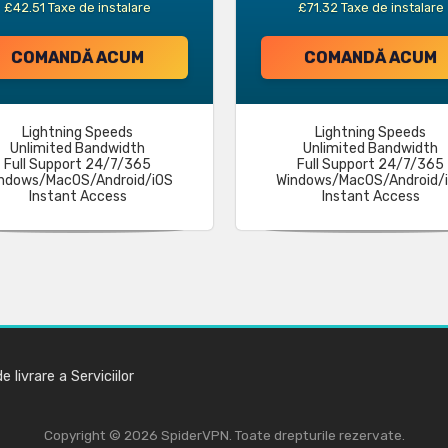
£42.51 Taxe de instalare
£71.32 Taxe de instalare
COMANDĂ ACUM
COMANDĂ ACUM
Lightning Speeds
Lightning Speeds
Unlimited Bandwidth
Unlimited Bandwidth
Full Support 24/7/365
Full Support 24/7/365
ndows/MacOS/Android/iOS
Windows/MacOS/Android/
Instant Access
Instant Access
e livrare a Serviciilor
Copyright © 2026 SpiderVPN. Toate drepturile rezervate.